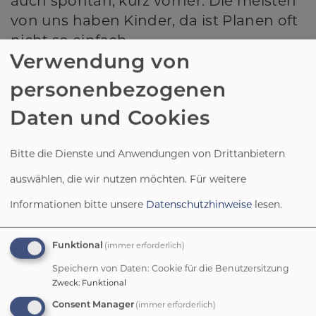
auch spontan, kurz vorher. Die meisten
von uns haben Kinder, da ist Planen oft
nicht so einfach.
Verwendung von
Handynummer Elisabeth Steger: 0160
personenbezogenen
8041108
Weitere Infos:
Daten und Cookies
www.kreativtreff.shesmile.de
Bitte die Dienste und Anwendungen von Drittanbietern
auswählen, die wir nutzen möchten.
Für weitere
Informationen bitte unsere
Datenschutzhinweise
lesen.
Wann treffen wir
(immer erforderlich)
Funktional
Speichern von Daten: Cookie für die Benutzersitzung
uns?
Zweck
:
Funktional
(immer erforderlich)
Consent Manager
Wir treffen uns einmal im