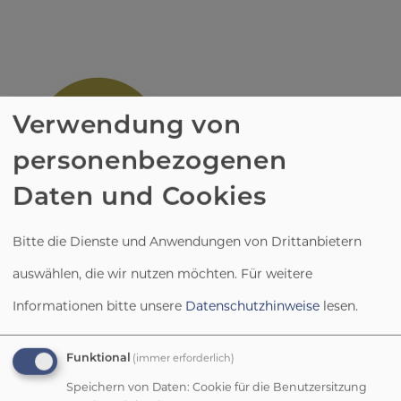
Verwendung von
personenbezogenen
Daten und Cookies
Meldestelle
Bitte die Dienste und Anwendungen von Drittanbietern
auswählen, die wir nutzen möchten.
Für weitere
Die Meldestelle für sexualisierte
Informationen bitte unsere
Datenschutzhinweise
lesen.
Gewalt in der Evang.-Luth. Kirche
Bayern ist die Anlaufstelle für alle
Verdachtsfälle und Meldungen im
(immer erforderlich)
Funktional
Zusammenhang mit sexuellen
Speichern von Daten: Cookie für die Benutzersitzung