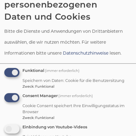
personenbezogenen
unsere Leidenschaft.
Daten und Cookies
Bitte die Dienste und Anwendungen von Drittanbietern
Haben wir dein Interesse geweckt?
auswählen, die wir nutzen möchten.
Für weitere
Dann stöbere gerne auf unserer
Informationen bitte unsere
Datenschutzhinweise
lesen.
Homepage und erfahre mehr über
unsere Kirchengemeinden und ihre
Funktional
Aktivitäten.
(immer erforderlich)
Oder nimm direkt
Kontakt
mit uns auf.
Speichern von Daten: Cookie für die Benutzersitzung
Zweck
:
Funktional
Consent Manager
(immer erforderlich)
Cookie Consent speichert Ihre Einwilligungsstatus im
Browser
Zweck
:
Funktional
Gemeindegebiet Pfarrei St. Johannis
Einbindung von Youtube-Videos
Rosenberg-Poppenricht