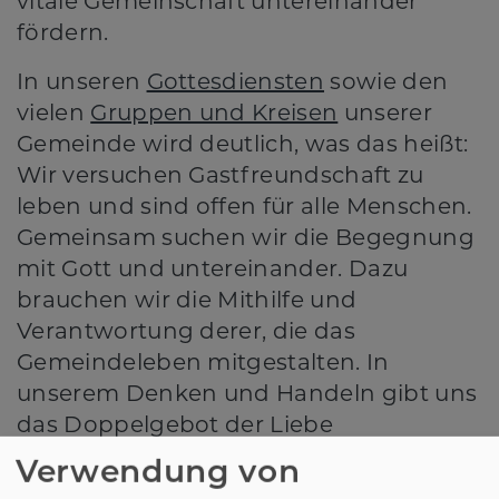
vitale Gemeinschaft untereinander
fördern.
In unseren
Gottesdiensten
sowie den
vielen
Gruppen und Kreisen
unserer
Gemeinde wird deutlich, was das heißt:
Wir versuchen Gastfreundschaft zu
leben und sind offen für alle Menschen.
Gemeinsam suchen wir die Begegnung
mit Gott und untereinander. Dazu
brauchen wir die Mithilfe und
Verantwortung derer, die das
Gemeindeleben mitgestalten. In
unserem Denken und Handeln gibt uns
das Doppelgebot der Liebe
Orientierung: Gott und die Menschen
Verwendung von
lieben - das ist unsere Aufgabe und