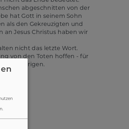
r nicht das Ende bedeutet.
nschen abgeschnitten von der
iebe hat Gott in seinem Sohn
nen als den Gekreuzigten und
 an Jesus Christus haben wir
ten nicht das letzte Wort.
ung von den Toten hoffen - für
en Angehörigen.
nen
nutzen
n.