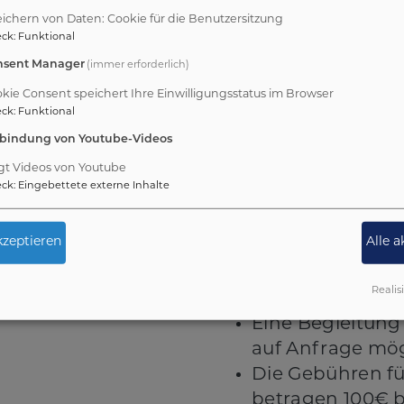
ichern von Daten: Cookie für die Benutzersitzung
Wichtige I
eck
:
Funktional
nsent Manager
(immer erforderlich)
R. wochentags statt.
Individuelle Wün
m jeweiligen
ein Nachruf von
kie Consent speichert Ihre Einwilligungsstatus im Browser
eck
:
Funktional
e dem Pfarramt
Trauergespräch 
nbindung von Youtube-Videos
Trauergottesdie
gt Videos von Youtube
besprochen.
eck
:
Eingebettete externe Inhalte
Bestattet wird i
Friedhof Rosen
zeptieren
Alle 
Sulzbach-Rosen
Poppenricht. We
Realis
Friedhöfen find
Eine Begleitun
auf Anfrage mög
Die Gebühren fü
betragen 100€ be