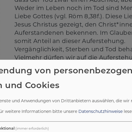
dass der Tod zwar einen Abschied, abe
Weder im Leben noch im Tod sind Me
Liebe Gottes (vgl. Röm 8,38f.). Diese L
Jesus Christus gezeigt, den Christ*in
Auferstandenen bekennen. Im Glauben
somit Anteil an dieser Auferstehung.
Vergänglichkeit, Sterben und Tod behal
Vielmehr dürfen wir auf die Aufersteh
uns selbst und für unsere verstorben
endung von personenbezoge
n und Cookies
ienste und Anwendungen von Drittanbietern auswählen, die wir 
ür weitere Informationen bitte unsere
Datenschutzhinweise
lese
ktional
(immer erforderlich)