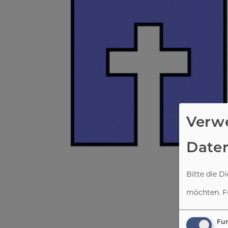
Verw
Date
Bitte die D
möchten.
F
Fun