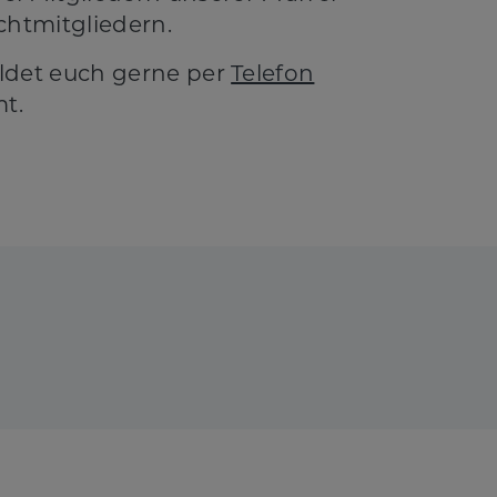
chtmitgliedern.
ldet euch gerne per
Telefon
t.