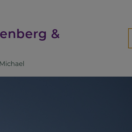
Suc
senberg &
H
 Michael