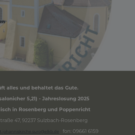
en
enü
nutzermenü
ft alles und behaltet das Gute.
ssalonicher 5,21) - Jahreslosung 2025
isch in Rosenberg und Poppenricht
traße 47, 92237 Sulzbach-Rosenberg
fon: 09661 6159
t.johanniskirche.suro@elkb.de