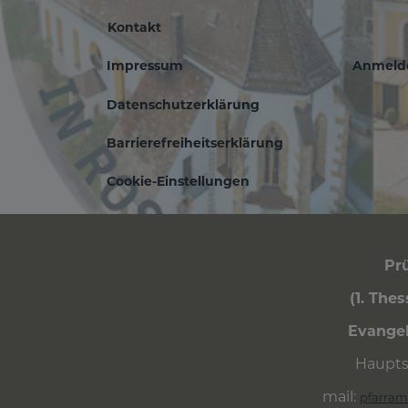
Kontakt
Impressum
Anmeld
Fußbereichsm
Be
Datenschutzerklärung
Barrierefreiheitserklärung
Cookie-Einstellungen
Prü
(1. The
Evangel
Haupts
mail:
pfarram