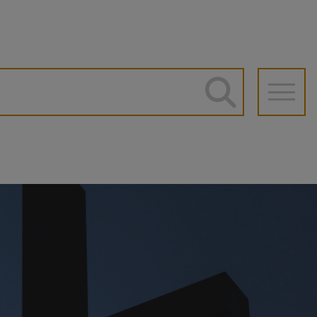
he
auptnavigation