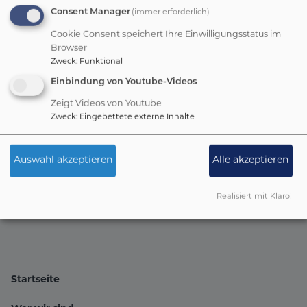
Luth. Kirche in Bayern (ELKB)
Consent Manager
(immer erforderlich)
Cookie Consent speichert Ihre Einwilligungsstatus im
Browser
Zweck
:
Funktional
Einbindung von Youtube-Videos
Zeigt Videos von Youtube
Zweck
:
Eingebettete externe Inhalte
Auswahl akzeptieren
Alle akzeptieren
Realisiert mit Klaro!
Startseite