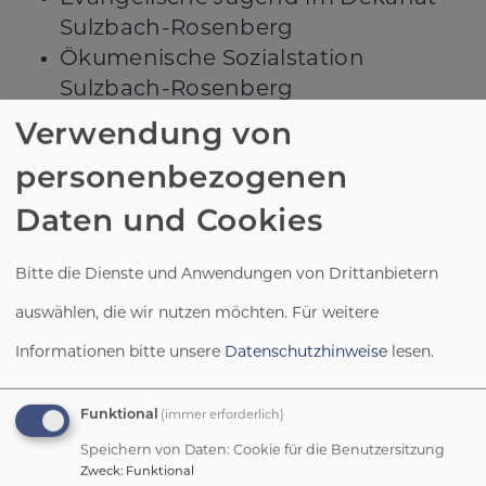
Sulzbach-Rosenberg
Ökumenische Sozialstation
Sulzbach-Rosenberg
Ökumenischer Kleiderladen
Verwendung von
Sulzbach-Rosenberg
personenbezogenen
Netzwerk
Daten und Cookies
überregional
Bitte die Dienste und Anwendungen von Drittanbietern
Evangelisch-Lutherische Kirche in
auswählen, die wir nutzen möchten.
Für weitere
Bayern
Evangelische Kirche in Deutschland
Informationen bitte unsere
Datenschutzhinweise
lesen.
Evangelische Jugend Bayern
Servicestelle Segen in Bayern
Funktional
(immer erforderlich)
Fachstelle für den Umgang mit
Speichern von Daten: Cookie für die Benutzersitzung
sexualisierter Gewalt
in der Evang.-
Zweck
:
Funktional