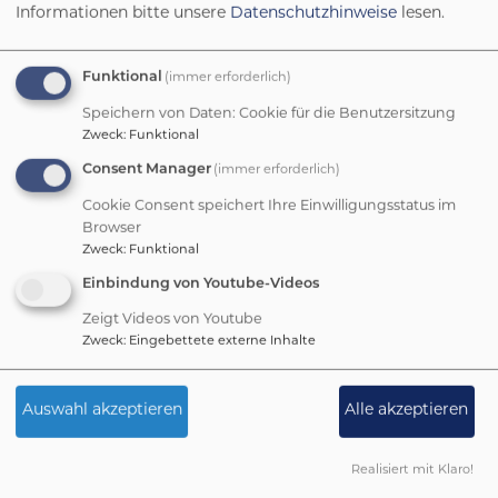
Beschwerden/Anliegen genutzt
Informationen bitte unsere
Datenschutzhinweise
lesen.
werden)
Erstellung von übersichtlichen
Funktional
(immer erforderlich)
Verhaltensregeln, die nun in den
Speichern von Daten: Cookie für die Benutzersitzung
Gemeindehäusern aushängen
Zweck
:
Funktional
(siehe auch S. 12).
Consent Manager
(immer erforderlich)
Cookie Consent speichert Ihre Einwilligungsstatus im
Browser
Zweck
:
Funktional
Die Kirchenvorstände wollen, dass
Einbindung von Youtube-Videos
unsere Kirchengemeinden ein sicherer
Zeigt Videos von Youtube
Ort für alle sind – ein Ort, an dem
Zweck
:
Eingebettete externe Inhalte
Achtsamkeit, Respekt und gegenseitige
Verantwortung zum gelebten Alltag
Auswahl akzeptieren
Alle akzeptieren
gehören und sich jeder, egal welchen
Alters, wohlfühlen kann.
Realisiert mit Klaro!